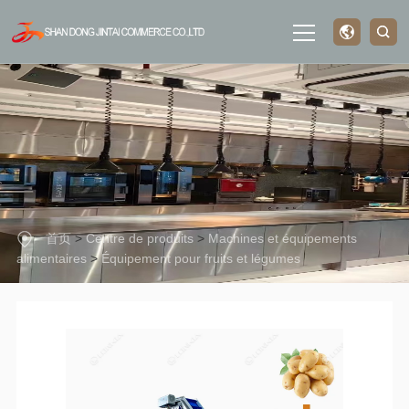
Page
d'accueil
à propos de
首页
>
Centre de produits
>
Machines et équipements
nous
alimentaires
>
Équipement pour fruits et légumes
Centre de
produits