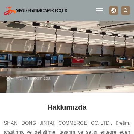
Ana sayfa
Hakkımızda
ürün teşhir
首页
>
Hakkımızda
Bize Ulaşın
Hakkımızda
SHAN DONG JINTAI COMMERCE CO.,LTD., üretim,
araştırma ve geliştirme, tasarım ve satışı entegre eden