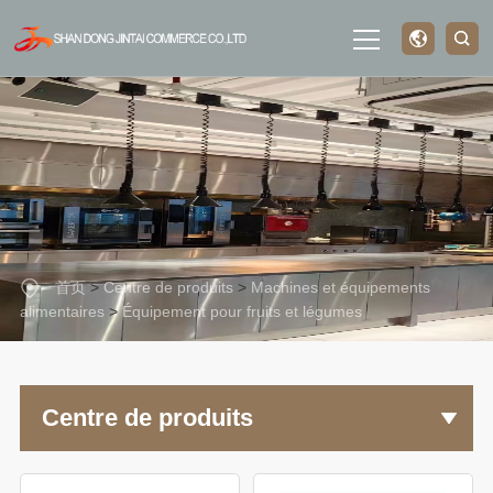
Page
d'accueil
à propos de
首页
>
Centre de produits
>
Machines et équipements
nous
alimentaires
>
Équipement pour fruits et légumes
Centre de
Centre de produits
produits