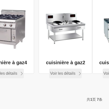
nière à gaz4
cuisinière à gaz2
cuis
les détails
Voir les détails
Voi
共
1
页
7
条