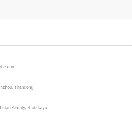
iabc.com
 binzhou, shandong
hstan Almaty, Bratskaya