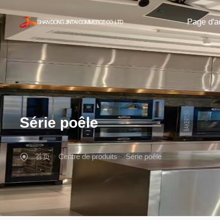
Page d'a
Série poêle
首页
>
Centre de produits
>
Série poêle